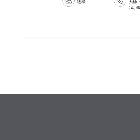
總機
內地 4
24