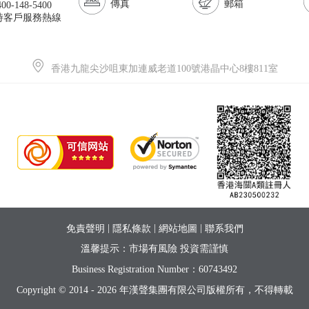
傳真
郵箱
00-148-5400
小時客戶服務熱線
香港九龍尖沙咀東加連威老道100號港晶中心8樓811室
|
|
|
免責聲明
隱私條款
網站地圖
聯系我們
溫馨提示：市場有風險 投資需謹慎
Business Registration Number：60743492
Copyright © 2014 - 2026 年
漢聲集團有限公司版權所有，不得轉載