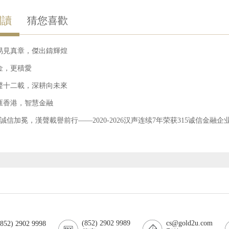
閱讀
猜您喜歡
易見真章，傑出鑄輝煌
金，更積愛
聲十二載，深耕向未來
匯香港，智慧金融
15誠信加冕，漢聲載譽前行——2020-2026汉声连续7年荣获315诚信金融企
(852) 2902 9989
cs@gold2u.com
52) 2902 9998