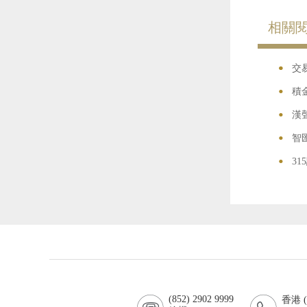
相關
•
•
交
•
積
•
漢
•
智
•
3
(852) 2902 9999
香港 (8