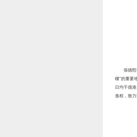
張德熙
樑”的重要
日均千億港
進程，致力