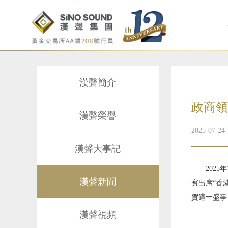
漢聲簡介
政商領
漢聲榮譽
2025-07-24
漢聲大事記
202
漢聲新聞
賓出席“香
賀這一盛事
漢聲視頻