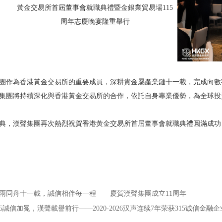
團作為香港黃金交易所的重要成員，深耕貴金屬產業鏈十一載，完成向數
集團將持續深化與香港黃金交易所的合作，依託自身專業優勢，為全球投
典，漢聲集團再次熱烈祝賀香港黃金交易所首屆董事會就職典禮圓滿成功，
雨同舟十一載，誠信相伴每一程——慶賀漢聲集團成立11周年
15誠信加冕，漢聲載譽前行——2020-2026汉声连续7年荣获315诚信金融企