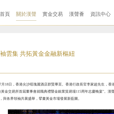
首頁
關於漢聲
實金交易
漢聲薈
資訊中心
袖雲集 共拓黃金金融新樞紐
5年7月18日，香港尖沙咀瑰麗酒店群賢畢至。香港行政長官李家超先生，
港黃金交易所首屆董事會就職典禮暨金銀業貿易場115周年志慶晚宴”。漢
，與各界領袖共襄盛舉，擘畫黃金市場發展新藍圖。