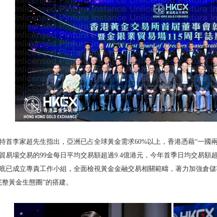
特首李家超先生指出，亞洲已占全球黃金需求60%以上，香港憑藉“一國兩
貿易場交易的99金每日平均交易額超過9.4億港元，今年首季日均交易額
底已成立專責工作小組，全面檢視黃金金融交易相關範疇，著力加強倉儲
完整黃金生態圈”的搭建。