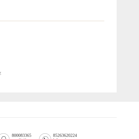
业
800083365
85263620224