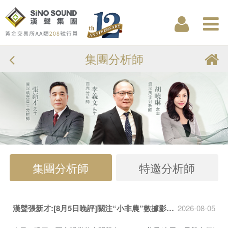
集團分析師
集團分析師
特邀分析師
漢聲張新才:[8月5日晚評]關注“小非農”數據影響，估計屆時金價...
2026-08-05