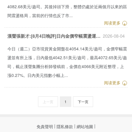
4082.68美元/盎司。其後掉頭下滑，整體仍處於近兩個月以來的區
間震盪格局，當前的行情也反了市...
阅读更多
+
漢聲張新才:[8月4日晚評]日內金價窄幅震盪運行，晚間關注突破方...
2026-08-04
今日（週二）亞市現貨黃金開盤在4054.14美元/盎司，金價窄幅震
盪並有所上漲，日內最低4042.51美元/盎司，最高4072.65美元/盎
司，截止漢聲集團分析師發稿前，金價在4066美元附近整理，上
漲0.27%。日內美元指數小幅上...
阅读更多
+
上一页
1
下一页
|
|
|
免責聲明
隱私條款
網站地圖