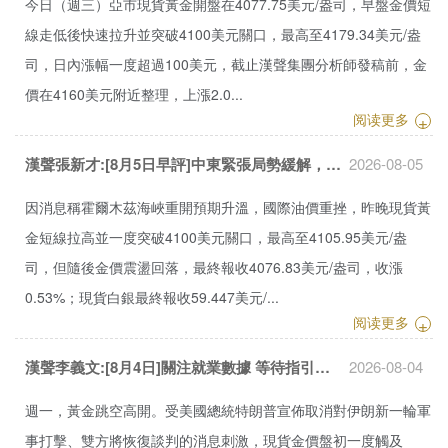
今日（週三）亞市現貨黃金開盤在4077.75美元/盎司，早盤金價短
線走低後快速拉升並突破4100美元關口，最高至4179.34美元/盎
司，日內漲幅一度超過100美元，截止漢聲集團分析師發稿前，金
價在4160美元附近整理，上漲2.0...
阅读更多
+
漢聲張新才:[8月5日早評]中東緊張局勢緩解，國際金價短線上漲...
2026-08-05
因消息稱霍爾木茲海峽重開預期升溫，國際油價重挫，昨晚現貨黃
金短線拉高並一度突破4100美元關口，最高至4105.95美元/盎
司，但隨後金價震盪回落，最終報收4076.83美元/盎司，收漲
0.53%；現貨白銀最終報收59.447美元/...
阅读更多
+
漢聲李義文:[8月4日]關注就業數據 等待指引方向...
2026-08-04
週一，黃金跳空高開。受美國總統特朗普宣佈取消對伊朗新一輪軍
事打擊、雙方將恢復談判的消息刺激，現貨金價盤初一度觸及