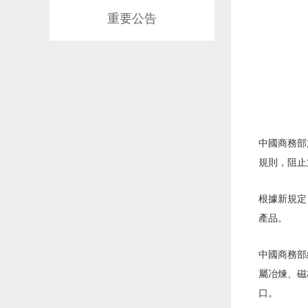
重要公告
中國商務部於
規則，阻止
根據新規定
產品。
中國商務部
屬冶煉、磁
口。