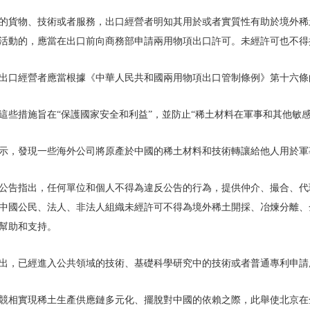
的貨物、技術或者服務，出口經營者明知其用於或者實質性有助於境外稀
活動的，應當在出口前向商務部申請兩用物項出口許可。未經許可也不得
出口經營者應當根據《中華人民共和國兩用物項出口管制條例》第十六條
這些措施旨在“保護國家安全和利益”，並防止“稀土材料在軍事和其他敏感
示，發現一些海外公司將原產於中國的稀土材料和技術轉讓給他人用於軍
公告指出，任何單位和個人不得為違反公告的行為，提供仲介、撮合、代
中國公民、法人、非法人組織未經許可不得為境外稀土開採、冶煉分離、
幫助和支持。
出，已經進入公共領域的技術、基礎科學研究中的技術或者普通專利申請
競相實現稀土生產供應鏈多元化、擺脫對中國的依賴之際，此舉使北京在