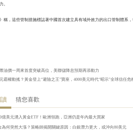
力。
》稱，這些管制措施標誌著中國首次建立具有域外效力的出口管制體系，
際油價一周來首度突破高位，美聯儲降息預期再添動力
元霸權動搖？黃金登上“避險之王”寶座，4000美元時代“昭示”全球信任危
閱讀
猜您喜歡
30億美元湧入黃金ETF！歐洲領跑，亞洲仍是年內最大買家
金為何突然大漲？策略師揭開關鍵原因：白銀潛力更大，或沖向80美元