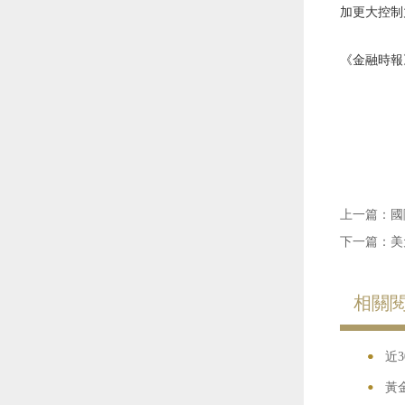
加更大控制
《金融時報
上一篇：
國
下一篇：
美
相關
•
•
近
•
黃