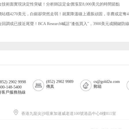
金技術面實現決定性突破！分析師設定金價漲至8,000美元的時間節點
價站穩4270美元，白銀卻突然走弱！就業降溫碰上通脹頑固，非農或定奪430
回調或已接近尾聲！BCA Research喊話“逢低買入”，3900美元成關鍵防
(852) 2902 9989
cs@gold2u.com
52) 2902 9998
傳真
郵箱
00-148-5400
小時客戶服務熱線
香港九龍尖沙咀東加連威老道100號港晶中心8樓811室