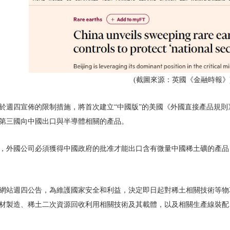
(截圖來源：英國《金融時報》
週四宣佈的限制措施，將首次建立“中國版”的美國《外國直接產品規則》(Foreign 
第三國向中國出口與半導體相關的產品。
，外國公司必須獲得中國政府的批准才能出口含有微量中國稀土礦的產品
網站週四公告，為維護國家安全和利益，決定即日起對稀土相關技術等物
材製造、稀土二次資源回收利用相關技術及其載體，以及相關生產線裝配