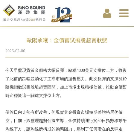
歐陽承曦：金價嘗試擺脫超賣狀態
2026-02-06
今天早盤現貨黃金價格大幅反彈，站穩4800
美元
支撐位上方，收復
了此前的跌幅並消化了主導市場的拋售壓力。此次反彈的支撐源於
隨機指數試圖脫離超賣區間，加上市場出現積極信號，推動金價暫
時企穩於這一關鍵支撐位上方。
儘管日內走勢有所改善，但現貨黃金投資市場短期整體格局仍偏
空，目前下跌整理趨勢佔據主導，金價持續運行於50日指數移動平
均線下方，該均線所構成的動態阻力，壓制了任何潛在的反彈走