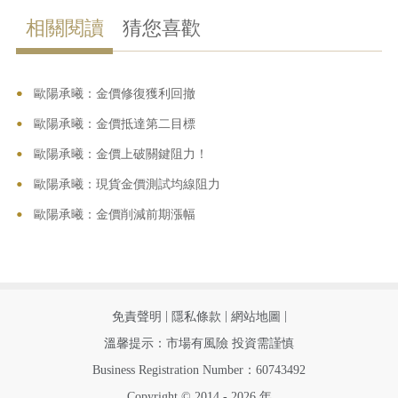
相關閱讀
猜您喜歡
•
•
歐陽承曦：金價修復獲利回撤
•
歐陽承曦：金價抵達第二目標
•
歐陽承曦：金價上破關鍵阻力！
•
歐陽承曦：現貨金價測試均線阻力
•
歐陽承曦：金價削減前期漲幅
|
|
|
免責聲明
隱私條款
網站地圖
溫馨提示：市場有風險 投資需謹慎
Business Registration Number：60743492
Copyright © 2014 - 2026 年