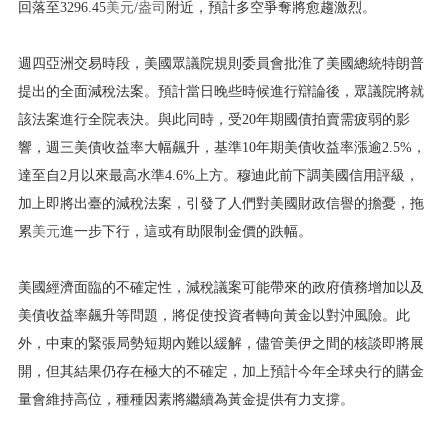
回落至3296.45
美元
/
盎司
附近，預計多空爭奪將愈趨激烈。
週四亞洲交易時段，美國眾議院規則委員會批淮了美國總統特朗普
提出的全面減稅法案。預計當日晚些時候進行辯論後，眾議院將就
該法案進行全院表決。與此同時，受20年期國債拍賣需疲弱的影
響，週三美債收益率大幅飆升，基準10年期美債收益率漲逾2.5%，
達至自2月以來最高水準4.6%上方。穆迪此前下調美國信用評級，
加上即將出臺的減稅法案，引發了人們對美國財政信譽的擔憂，拖
累
美元
進一步下行，這或有助限制金價的跌幅。
美國經濟面臨的不確定性，減稅議案可能帶來的政府債務增加以及
美債收益率飆升等問題，將促使投資者轉向黃金以對沖風險。此
外，中東的緊張局勢短期內難以緩解，儘管美伊之間的核談即將展
開，但其結果仍存在極大的不確定，加上預計今年全球央行的購金
量會維持高位，種種因素將繼續為黃金提供有力支撐。