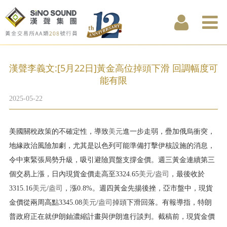
漢聲李義文:[5月22日]黃金高位掉頭下滑 回調幅度可
能有限
2025-05-22
美國關稅政策的不確定性，導致
美元
進一步走弱，疊加俄烏衝突，
地緣政治風險加劇，尤其是以色列可能準備打擊伊核設施的消息，
令中東緊張局勢升級，吸引避險買盤支撐金價。週三黃金連續第三
個交易上漲，日內現貨金價走高至3324.65
美元
/
盎司
，最後收於
3315.16
美元
/
盎司
，漲0.8%。週四黃金先揚後挫，亞市盤中，現貨
金價從兩周高點3345.08
美元
/
盎司
掉頭下滑回落。有報導指，特朗
普政府正在就伊朗鈾濃縮計畫與伊朗進行談判。截稿前，現貨金價