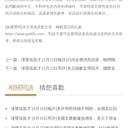
點判斷保持中立，不對所包含內容的準確性、可靠性或完整性提供任何
明示或暗示的保證。請讀者僅作參考，並請自行承擔全部責任。
[版權聲明]本文章為原創文章，轉載需注明出處
https://www.gold2u.com，對於不遵守此聲明或者其他違法使用本文內容
者，將依法保留追究權。
上一篇：
漢聲張新才:[5月22日晚評]日內金價沖高回落，晚間關注數據影響
下一篇：
漢聲張新才:[5月23日早評]美元指數反彈回升，國際金價沖高回落
相關閱讀
猜您喜歡
•
•
漢聲張新才:[8月10日晚評]美伊局勢持續不明朗，金價高位回落整理
•
漢聲張新才:[8月10日早評]美國非農數據負增長，美元下滑金價大幅上漲