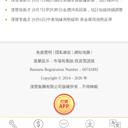
•
漢聲張新才:[8月7日晚評]關注美國非農數據影響，估計晚間市場波動加劇
•
漢聲張新才:[8月7日早評]昨日金價沖高回落，估計短線持續調整
•
漢聲李義文:[8月6日]中東地緣局勢緩和 黃金展現強勢反彈
|
|
|
免責聲明
隱私條款
網站地圖
溫馨提示：市場有風險 投資需謹慎
Business Registration Number：60743492
Copyright © 2014 - 2026 年
漢聲集團有限公司版權所有，不得轉載