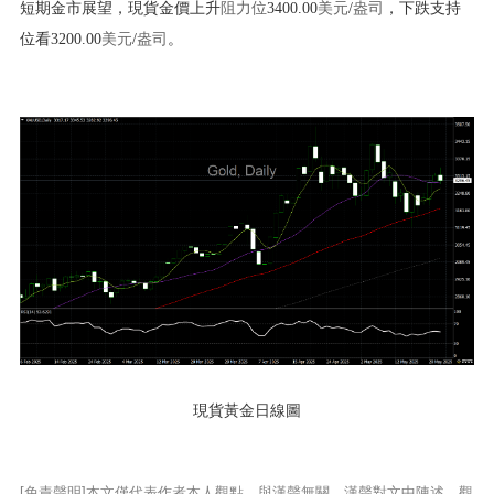
短期金市展望，現貨金價上升
阻力位
3400.00
美元
/
盎司
，下跌支持
位看3200.00
美元
/
盎司
。
現貨黃金日線圖
[免責聲明]本文僅代表作者本人觀點，與漢聲無關。漢聲對文中陳述、觀