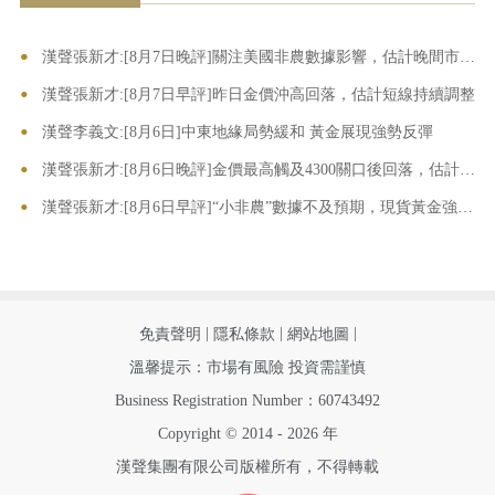
•
•
漢聲張新才:[8月7日晚評]關注美國非農數據影響，估計晚間市場波動加劇
•
漢聲張新才:[8月7日早評]昨日金價沖高回落，估計短線持續調整
•
漢聲李義文:[8月6日]中東地緣局勢緩和 黃金展現強勢反彈
•
漢聲張新才:[8月6日晚評]金價最高觸及4300關口後回落，估計高位區域需要重新整理
•
漢聲張新才:[8月6日早評]“小非農”數據不及預期，現貨黃金強勢上漲
|
|
|
免責聲明
隱私條款
網站地圖
溫馨提示：市場有風險 投資需謹慎
Business Registration Number：60743492
Copyright © 2014 - 2026 年
漢聲集團有限公司版權所有，不得轉載