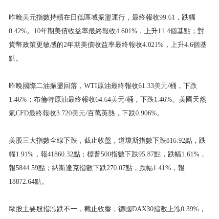
昨晚
美元
指數持續在日低區域振盪運行，最終報收99.61，跌幅
0.42%。10年期美債收益率最終報收4.601%，上升11.4個基點；對
貨幣政策更敏感的2年期美債收益率最終報收4.021%，上升4.6個基
點。
昨晚國際二油振盪回落，WTI原油最終報收61.33
美元
/桶，下跌
1.46%；布倫特原油最終報收64.64
美元
/桶，下跌1.46%。美國天然
氣CFD最終報收3.720
美元
/百萬英熱，下跌0.906%。
美股三大指數全線下跌，截止收盤，道瓊斯指數下跌816.92點，跌
幅1.91%，報41860.32點；標普500指數下跌95.87點，跌幅1.61%，
報5844.59點；納斯達克指數下跌270.07點，跌幅1.41%，報
18872.64點。
歐股主要股指漲跌不一，截止收盤，德國DAX30指數上漲0.39%，