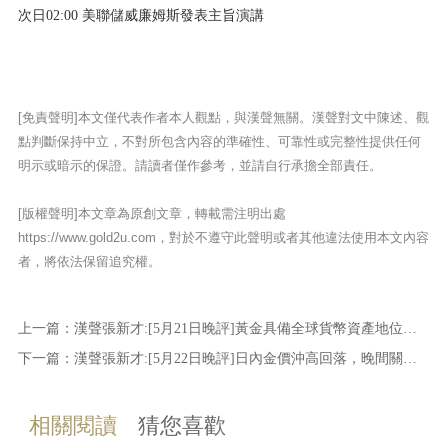
次日02:00 美聯儲威廉姆斯發表主旨演講
[免責聲明]本文僅代表作者本人觀點，與漢聲無關。漢聲對文中陳述、觀
點判斷保持中立，不對所包含內容的準確性、可靠性或完整性提供任何
明示或暗示的保證。請讀者僅作參考，並請自行承擔全部責任。
[版權聲明]本文章為原創文章，轉載需注明出處
https://www.gold2u.com，對於不遵守此聲明或者其他違法使用本文內容
者，將依法保留追究權。
上一篇：
漢聲張新才:[5月21日晚評]黃金具備全球貨幣資產地位，美元持續下滑推動金價上漲
下一篇：
漢聲張新才:[5月22日晚評]日內金價沖高回落，晚間關注數據影響
相關閱讀
猜您喜歡