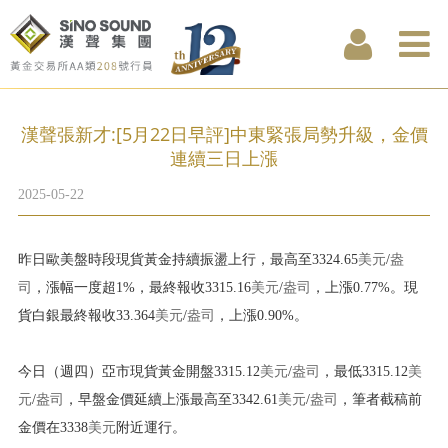
漢聲張新才:[5月22日早評]中東緊張局勢升級，金價
連續三日上漲
2025-05-22
昨日歐美盤時段現貨黃金持續振盪上行，最高至3324.65
美元
/
盎
司
，漲幅一度超1%，最終報收3315.16
美元
/
盎司
，上漲0.77%。現
貨白銀最終報收33.364
美元
/
盎司
，上漲0.90%。
今日（週四）亞市現貨黃金開盤3315.12
美元
/
盎司
，最低3315.12
美
元
/
盎司
，早盤金價延續上漲最高至3342.61
美元
/
盎司
，筆者截稿前
金價在3338
美元
附近運行。