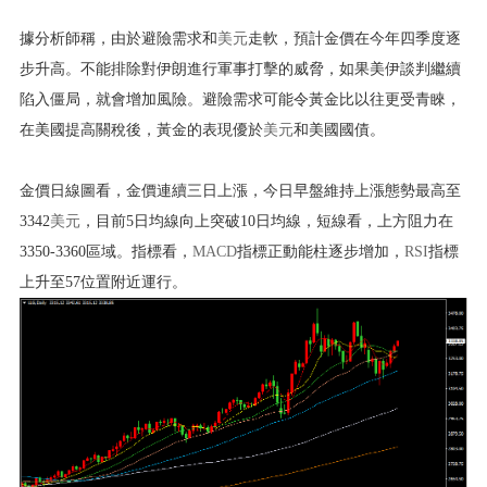
據分析師稱，由於避險需求和
美元
走軟，預計金價在今年四季度逐
步升高。不能排除對伊朗進行軍事打擊的威脅，如果美伊談判繼續
陷入僵局，就會增加風險。避險需求可能令黃金比以往更受青睞，
在美國提高關稅後，黃金的表現優於
美元
和美國國債。
金價日線圖看，金價連續三日上漲，今日早盤維持上漲態勢最高至
3342
美元
，目前5日均線向上突破10日均線，短線看，上方阻力在
3350-3360區域。指標看，
MACD
指標正動能柱逐步增加，
RSI
指標
上升至57位置附近運行。