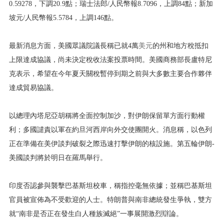
0.59278，下調20.9點；瑞士法郎/人民幣報8.7096，上調84點；新加
坡元/人民幣報5.5784，上調146點。
最新消息方面，美國眾議院議長稱已就4萬
美元
的州和地方稅抵扣
上限達成協議，尚未決定稅收法案投票時間。美國商務部長盧特尼
克表示，希望在今年夏天關稅暫停到期之前與大多數主要合作夥伴
達成貿易協議。
以總理內塔尼亞胡稱將全面控制加沙，對伊朗保留單方面行動權
利；多國譴責以軍在約旦河西岸向外交使團開火。消息稱，以色列
正在準備在美伊談判破裂之際迅速打擊伊朗的核設施。第五輪伊朗-
美國談判將於明日在羅馬舉行。
印度否認參與襲擊巴基斯坦校車，稱指控毫無依據；並稱巴基斯坦
官員被宣佈為不受歡迎的人士。特朗普與南非總統發生爭執，雙方
就“南非是否正在發生白人種族滅絕”一事展開激烈辯論。